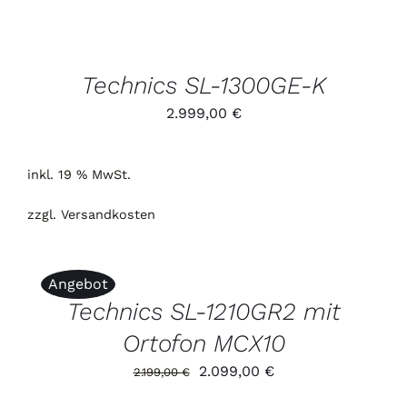
IN
DEN
WARENKORB
/
DETAILS
Technics SL-1300GE-K
2.999,00
€
inkl. 19 % MwSt.
zzgl.
Versandkosten
IN
DEN
WARENKORB
Angebot
/
DETAILS
Technics SL-1210GR2 mit
Ortofon MCX10
Ursprünglicher
Aktueller
2.099,00
€
2.199,00
€
Preis
Preis