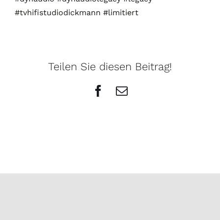
#tvhifistudiodickmann
#limi
tiert
Teilen Sie diesen Beitrag!
Facebook
E-
Mail