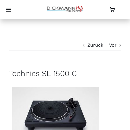
Skip
to
Toggle
Navigation
content
Home
Partner
Zurück
Vor
Hifi Shop
Technics SL-1500 C
Service
Historie
Aktuelles